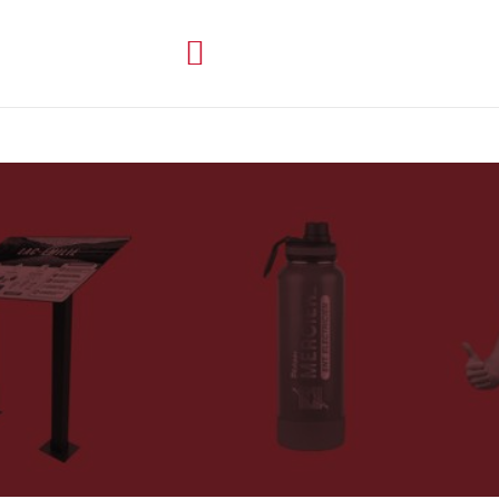
4847, rue Legendre
819 583-5183
égantic QC G6B 3A9